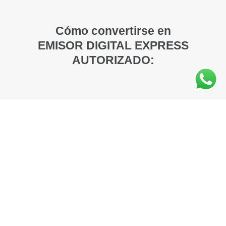
Cómo convertirse en
EMISOR DIGITAL EXPRESS
AUTORIZADO:
En solo 3 pasos un comerciante regular se
convierte en un EMISOR DIGITAL
AUTORIZADO. Un Agente de Negocios
guiará cada paso en la CONVERSIÓN y
acompañará todo el proceso hasta que el
EMISOR esté listo y entrenado para facturar.