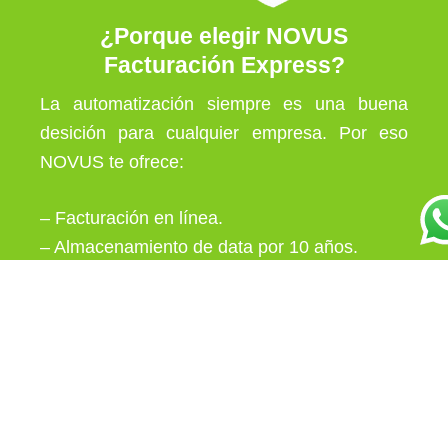
¿Porque elegir NOVUS
Facturación Express?
La automatización siempre es una buena
desición para cualquier empresa. Por eso
NOVUS te ofrece:
– Facturación en línea.
– Almacenamiento de data por 10 años.
– Acceso al Dashboard de consultas de
operaciones con múltiples criterios de
búsqueda y desde cualquier dispositivo.
– Envío de documentos fiscales a los
beneficiarios en tiempo real, a la velocidad de
un clic.